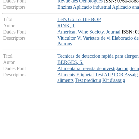
Dades Font
Revue des Oenologues
ISSN: 0760-9868 -
Descriptors
Enzims
Aplicacio industrial
Aplicacio anal
Títol
Let's Go To The BOP
Autor
RINK, J.
Dades Font
American Wine Society. Journal
ISSN: 03
Descriptors
Viticultor
Vi
Varietats de vi
Elaboracio de
Patrons
Títol
Tecnicas de deteccion rapida para alerge
Autor
BERGES, S.
Dades Font
Alimentaria: revista de investigacion, tec
Descriptors
Aliments
Etiquetat
Test
ATP
PCR
Assaig 
aliments
Test predictiu
Kit d'assaig