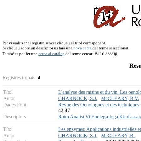
Per visualitzar el registre sencer cliqueu el títol corresponent.
Si cliqueu sobre un descriptor us farà una
nova cerca
del terme seleccionat.
Kit d'assaig
També es pot fer una
cerca al catàleg
del terme cercat:
Resu
Registres trobats:
4
Títol
L'analyse des raisins et du vin. Les oenolo
Autor
CHARNOCK, S.J.
McCLEARY, B.V.
Dades Font
Revue des Oenologues et des techniques v
42-47
Descriptors
Raim
Analisi
Vi
Enoleg-ologa
Kit d'assai
Títol
Les enzymes: Applications industrielles et
Autor
CHARNOCK, S.J.
McCLEARY, B.