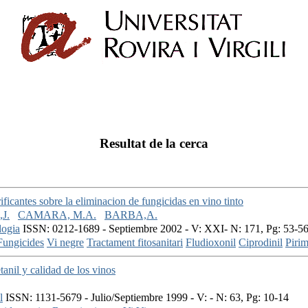
Resultat de la cerca
ificantes sobre la eliminacion de fungicidas en vino tinto
J.
CAMARA, M.A.
BARBA,A.
logia
ISSN: 0212-1689 - Septiembre 2002 - V: XXI- N: 171, Pg: 53-5
Fungicides
Vi negre
Tractament fitosanitari
Fludioxonil
Ciprodinil
Pirim
tanil y calidad de los vinos
l
ISSN: 1131-5679 - Julio/Septiembre 1999 - V: - N: 63, Pg: 10-14