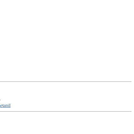
6
etanil