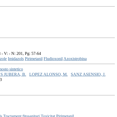
- V: - N: 201, Pg: 57-64
zole
Imidazols
Pirimetanil
Fludioxonil
Azoxistrobina
mosto sintetico
S JUBERA, B.
LOPEZ ALONSO, M.
SANZ ASENSIO, J.
13
ls
Tractament fitosanitari
Toxicitat
Pirimetanil