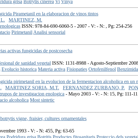
ridura grisa
Botrytis cinerea
Vi
Vinya
ngicida Pirametanil en la elaboracion de vinos tintos
L.
MARTINEZ, M.
 enologicas
ISSN: 978-84-690-6060-5 - 2007 - V: - N: , Pg: 254-256
tacio
Pirimetanil
Analisi sensorial
rias activas fungicidas de postcosecha
esional de sanidad vegetal
ISSN: 1131-8988 - Agosto-Septiembre 2008 
s
Evolucio historica
Materia activa
Fisiopaties
Ortofenilfenol
Benzimida
ngicida pirimetanil en la evolucion de la fermentacion alcoholica en un 
.
MARTINEZ SORIA, M.T.
FERNANDEZ ZURBANO, P.
PON
 grupos de investigacion enologica
- Mayo 2003 - V: - N: 15, Pg: 111-1
acio alcoholica
Most sintetic
botrytis vigne, fraisier, cultures ornamentales
vembre 1993 - V: - N: 455, Pg: 63-65
rea
Podridura grisa
Botritis
Productes fitosanitaris
Proteccio dels vegeta