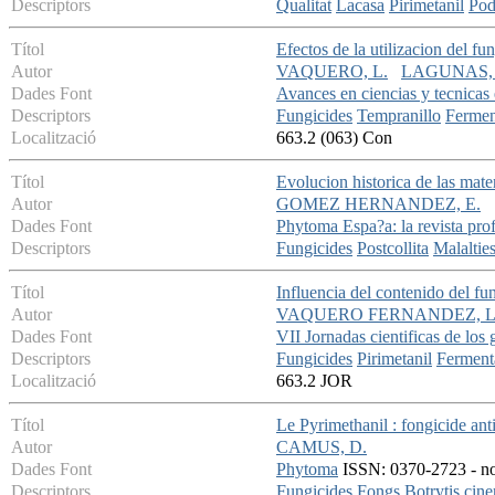
Descriptors
Qualitat
Lacasa
Pirimetanil
Pod
Títol
Efectos de la utilizacion del fu
Autor
VAQUERO, L.
LAGUNAS, 
Dades Font
Avances en ciencias y tecnicas
Descriptors
Fungicides
Tempranillo
Fermen
Localització
663.2 (063) Con
Títol
Evolucion historica de las mate
Autor
GOMEZ HERNANDEZ, E.
Dades Font
Phytoma Espa?a: la revista prof
Descriptors
Fungicides
Postcollita
Malaltie
Títol
Influencia del contenido del fu
Autor
VAQUERO FERNANDEZ, L
Dades Font
VII Jornadas cientificas de los
Descriptors
Fungicides
Pirimetanil
Ferment
Localització
663.2 JOR
Títol
Le Pyrimethanil : fongicide anti
Autor
CAMUS, D.
Dades Font
Phytoma
ISSN: 0370-2723 - no
Descriptors
Fungicides
Fongs
Botrytis cine