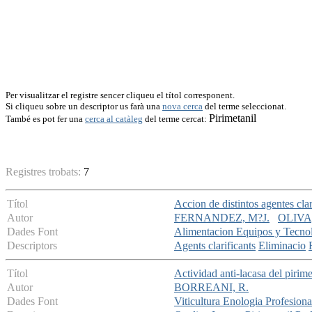
Per visualitzar el registre sencer cliqueu el títol corresponent.
Si cliqueu sobre un descriptor us farà una
nova cerca
del terme seleccionat.
Pirimetanil
També es pot fer una
cerca al catàleg
del terme cercat:
Registres trobats:
7
Títol
Accion de distintos agentes clar
Autor
FERNANDEZ, M?J.
OLIVA,
Dades Font
Alimentacion Equipos y Tecno
Descriptors
Agents clarificants
Eliminacio
Títol
Actividad anti-lacasa del pirime
Autor
BORREANI, R.
Dades Font
Viticultura Enologia Profesiona