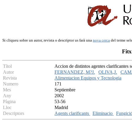
Si cliqueu sobre un autor, revista o descriptor us farà una
nova cerca
del terme sel
Fitx
Títol
Accion de distintos agentes clarificantes 
Autor
FERNANDEZ, M?J.
OLIVA,J.
CAMA
Revista
Alimentacion Equipos y Tecnologia
Numero
171
Mes
Septiembre
Any
2002
Pàgina
53-56
Lloc
Madrid
Descriptors
Agents clarificants
Eliminacio
Fungici