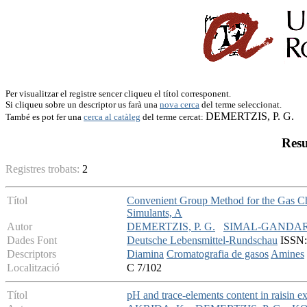
Per visualitzar el registre sencer cliqueu el títol corresponent.
Si cliqueu sobre un descriptor us farà una
nova cerca
del terme seleccionat.
DEMERTZIS, P. G.
També es pot fer una
cerca al catàleg
del terme cercat:
Resu
Registres trobats:
2
Títol
Convenient Group Method for the Gas Chr
Simulants, A
Autor
DEMERTZIS, P. G.
SIMAL-GANDARA
Dades Font
Deutsche Lebensmittel-Rundschau
ISSN: 
Descriptors
Diamina
Cromatografia de gasos
Amines
Localització
C 7/102
Títol
pH and trace-elements content in raisin ex