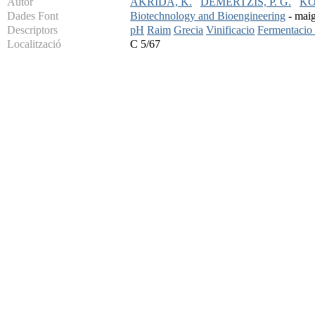
Autor
AKRIDA, K.
DEMERTZIS, P. G.
KO
Dades Font
Biotechnology and Bioengineering
- maig
Descriptors
pH
Raim
Grecia
Vinificacio
Fermentacio 
Localització
C 5/67