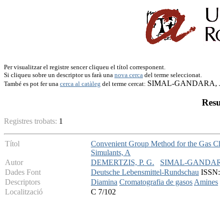
Per visualitzar el registre sencer cliqueu el títol corresponent.
Si cliqueu sobre un descriptor us farà una
nova cerca
del terme seleccionat.
SIMAL-GANDARA, J
També es pot fer una
cerca al catàleg
del terme cercat:
Resu
Registres trobats:
1
Títol
Convenient Group Method for the Gas Chr
Simulants, A
Autor
DEMERTZIS, P. G.
SIMAL-GANDARA
Dades Font
Deutsche Lebensmittel-Rundschau
ISSN: 
Descriptors
Diamina
Cromatografia de gasos
Amines
Localització
C 7/102