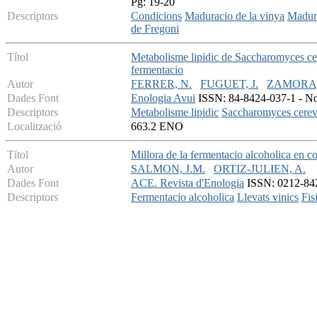
Pg: 19-20
Descriptors
Condicions
Maduracio de la vinya
Madure
de Fregoni
Títol
Metabolisme lipidic de Saccharomyces cere
fermentacio
Autor
FERRER, N.
FUGUET, J.
ZAMORA,
Dades Font
Enologia Avui
ISSN: 84-8424-037-1 - Nov
Descriptors
Metabolisme lipidic
Saccharomyces cerev
Localització
663.2 ENO
Títol
Millora de la fermentacio alcoholica en c
Autor
SALMON, J.M.
ORTIZ-JULIEN, A.
Dades Font
ACE. Revista d'Enologia
ISSN: 0212-842X
Descriptors
Fermentacio alcoholica
Llevats vinics
Fis