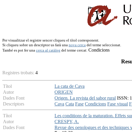
Per visualitzar el registre sencer cliqueu el títol corresponent.
Si cliqueu sobre un descriptor us farà una
nova cerca
del terme seleccionat.
Condicions
També es pot fer una
cerca al catàleg
del terme cercat:
Resu
Registres trobats:
4
Títol
La cata de Cava
Autor
ORIGEN
Dades Font
Origen. La revista del sabor rural
ISSN: 16
Descriptors
Cava
Cata
Fase
Condicions
Fase visual
F
Títol
Les conditions de la maturation. Effets su
Autor
CRESPY, A.
Dades Font
Revue des oenologues et des techniques vi