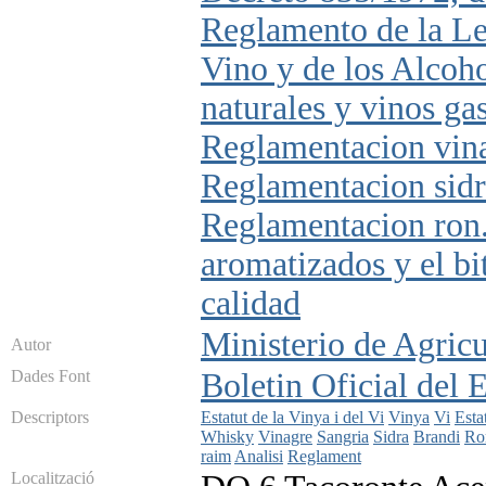
Reglamento de la Le
Vino y de los Alcoh
naturales y vinos ga
Reglamentacion vina
Reglamentacion sidr
Reglamentacion ron.
aromatizados y el bi
calidad
Ministerio de Agricu
Autor
Dades Font
Boletin Oficial del 
Descriptors
Estatut de la Vinya i del Vi
Vinya
Vi
Esta
Whisky
Vinagre
Sangria
Sidra
Brandi
R
raim
Analisi
Reglament
Localització