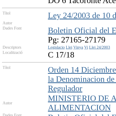
DO 6 Tacoronte Ace
Títol
Ley 24/2003 de 10 de
Autor
Dades Font
Boletin Oficial del 
Pg: 27165-27179
Descriptors
Legislacio
Llei
Vinya
Vi
Llei 24/2003
Localització
C 17/18
Títol
Orden 14 Diciembre
la Denominacion de
Regulador
MINISTERIO DE 
Autor
ALIMENTACION
Dades Font