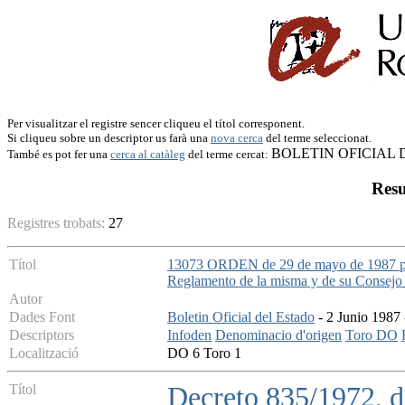
Per visualitzar el registre sencer cliqueu el títol corresponent.
Si cliqueu sobre un descriptor us farà una
nova cerca
del terme seleccionat.
BOLETIN OFICIAL 
També es pot fer una
cerca al catàleg
del terme cercat:
Resu
Registres trobats:
27
Títol
13073 ORDEN de 29 de mayo de 1987 por 
Reglamento de la misma y de su Consejo
Autor
Dades Font
Boletin Oficial del Estado
- 2 Junio 1987 
Descriptors
Infoden
Denominacio d'origen
Toro DO
Localització
DO 6 Toro 1
Títol
Decreto 835/1972, de