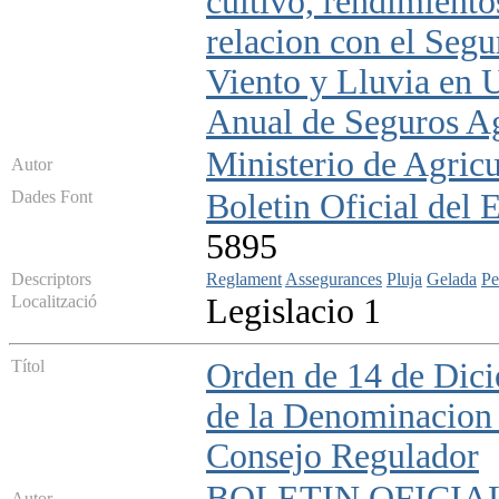
cultivo, rendimiento
relacion con el Seg
Viento y Lluvia en 
Anual de Seguros Agr
Ministerio de Agricu
Autor
Dades Font
Boletin Oficial del 
5895
Descriptors
Reglament
Assegurances
Pluja
Gelada
Pe
Localització
Legislacio 1
Títol
Orden de 14 de Dici
de la Denominacion 
Consejo Regulador
BOLETIN OFICIA
Autor