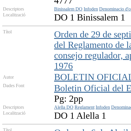
4777
Descriptors
Binissalem DO
Infoden
Denominacio d'o
Localització
DO 1 Binissalem 1
Títol
Orden de 29 de sept
del Reglamento de l
consejo regulador, 
1976
BOLETIN OFICIA
Autor
Dades Font
Boletin Oficial del 
Pg: 2pp
Descriptors
Alella DO
Reglament
Infoden
Denominac
Localització
DO 1 Alella 1
Títol