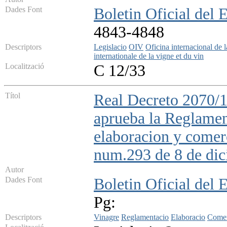
Dades Font
Boletin Oficial del 
4843-4848
Descriptors
Legislacio
OIV
Oficina internacional de l
internationale de la vigne et du vin
Localització
C 12/33
Títol
Real Decreto 2070/1
aprueba la Reglamen
elaboracion y comer
num.293 de 8 de di
Autor
Dades Font
Boletin Oficial del 
Pg:
Descriptors
Vinagre
Reglamentacio
Elaboracio
Comer