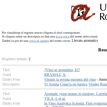
Per visualitzar el registre sencer cliqueu el títol corresponent.
Si cliqueu sobre un descriptor us farà una
nova cerca
del terme seleccionat.
Llevats aromatics
També es pot fer una
cerca al catàleg
del terme cercat:
Resu
Registres trobats:
2
Títol
?Vino se aromatiza, El?
Autor
BRAMAZ, A.
Dades Font
Vinum: la revista europea del vino
- Junio
Descriptors
Vi
Aroma
Crian?a en barrica
Virutes
Rou
Títol
Aromatic yeast strains in enology. Correl
Autor
VILA, I. et al.
Dades Font
In Vino Analytica Scientia. First symposi