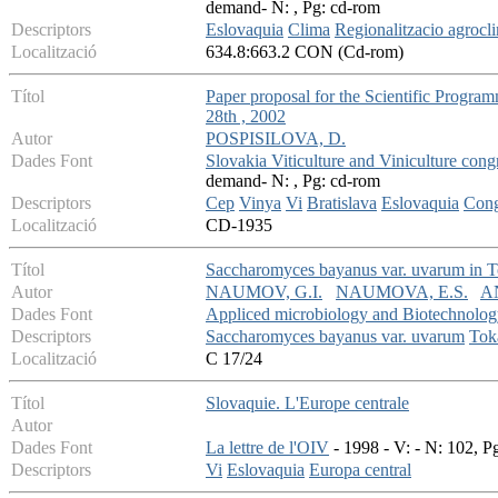
demand- N: , Pg: cd-rom
Descriptors
Eslovaquia
Clima
Regionalitzacio agrocl
Localització
634.8:663.2 CON (Cd-rom)
Títol
Paper proposal for the Scientific Progra
28th , 2002
Autor
POSPISILOVA, D.
Dades Font
Slovakia Viticulture and Viniculture cong
demand- N: , Pg: cd-rom
Descriptors
Cep
Vinya
Vi
Bratislava
Eslovaquia
Cong
Localització
CD-1935
Títol
Saccharomyces bayanus var. uvarum in T
Autor
NAUMOV, G.I.
NAUMOVA, E.S.
A
Dades Font
Appliced microbiology and Biotechnolo
Descriptors
Saccharomyces bayanus var. uvarum
Tok
Localització
C 17/24
Títol
Slovaquie. L'Europe centrale
Autor
Dades Font
La lettre de l'OIV
- 1998 - V: - N: 102, Pg
Descriptors
Vi
Eslovaquia
Europa central