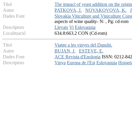
Títol
The impact of yeast addition on the origin
Autor
PATKOVA, J.
NOVAKOVOVA, K.
Dades Font
Slovakia Viticulture and Viniculture Con
aspects of wine quality- N: , Pg: cd-rom
Descriptors
Llevats
Vi
Eslovaquia
Localització
634.8:663.2 CON (Cd-rom)
Títol
Viatge a les vinyes del Danubi.
Autor
BUJAN, J.
ESTEVE, E.
Dades Font
ACE Revista d'Enologia
ISSN: 0212-842X
Descriptors
Vinya
Europa de l'Est
Eslovaquia
Hongri