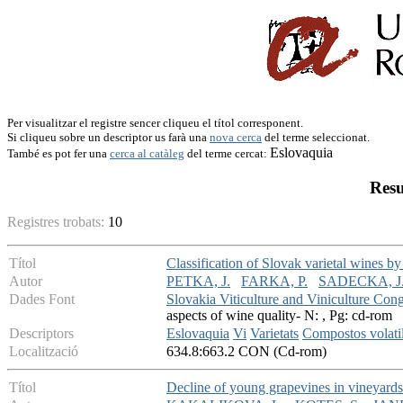
Per visualitzar el registre sencer cliqueu el títol corresponent.
Si cliqueu sobre un descriptor us farà una
nova cerca
del terme seleccionat.
Eslovaquia
També es pot fer una
cerca al catàleg
del terme cercat:
Resu
Registres trobats:
10
Títol
Classification of Slovak varietal wines b
Autor
PETKA, J.
FARKA, P.
SADECKA, J
Dades Font
Slovakia Viticulture and Viniculture Con
aspects of wine quality- N: , Pg: cd-rom
Descriptors
Eslovaquia
Vi
Varietats
Compostos volati
Localització
634.8:663.2 CON (Cd-rom)
Títol
Decline of young grapevines in vineyards