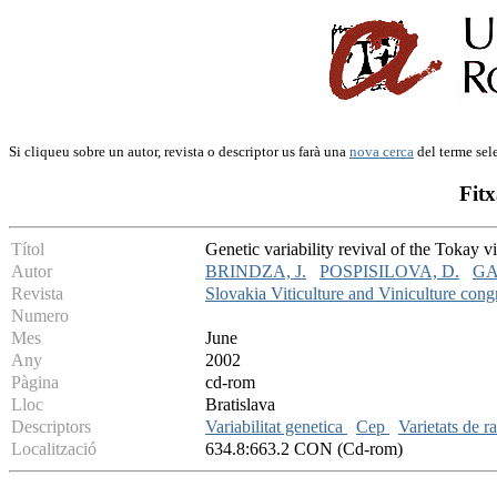
Si cliqueu sobre un autor, revista o descriptor us farà una
nova cerca
del terme sel
Fitx
Títol
Genetic variability revival of the Tokay vi
Autor
BRINDZA, J.
POSPISILOVA, D.
GA
Revista
Slovakia Viticulture and Viniculture cong
Numero
Mes
June
Any
2002
Pàgina
cd-rom
Lloc
Bratislava
Descriptors
Variabilitat genetica
Cep
Varietats de 
Localització
634.8:663.2 CON (Cd-rom)