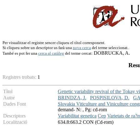
Per visualitzar el registre sencer cliqueu el títol corresponent.
Si cliqueu sobre un descriptor us farà una
nova cerca
del terme seleccionat.
DOBRUCKA, A.
També es pot fer una
cerca al catàleg
del terme cercat:
Resu
Registres trobats:
1
Títol
Genetic variability revival of the Tokay vi
Autor
BRINDZA, J.
POSPISILOVA, D.
GA
Dades Font
Slovakia Viticulture and Viniculture cong
demand- N: , Pg: cd-rom
Descriptors
Variabilitat genetica
Cep
Varietats de ra?
Localització
634.8:663.2 CON (Cd-rom)