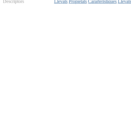
Descriptors
Llevats
Propietats
Cararteristiques
Llevats