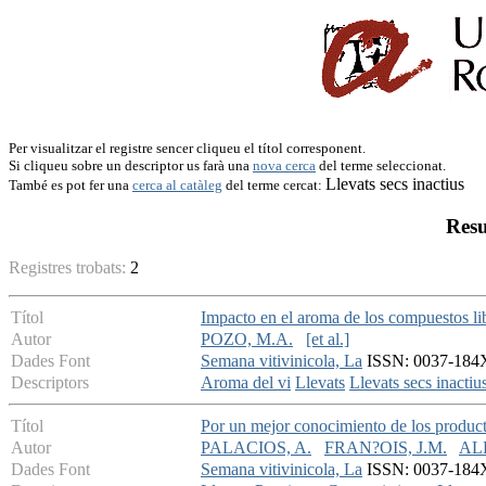
Per visualitzar el registre sencer cliqueu el títol corresponent.
Si cliqueu sobre un descriptor us farà una
nova cerca
del terme seleccionat.
Llevats secs inactius
També es pot fer una
cerca al catàleg
del terme cercat:
Resu
Registres trobats:
2
Títol
Impacto en el aroma de los compuestos lib
Autor
POZO, M.A.
[et al.]
Dades Font
Semana vitivinicola, La
ISSN: 0037-184X
Descriptors
Aroma del vi
Llevats
Llevats secs inactiu
Títol
Por un mejor conocimiento de los product
Autor
PALACIOS, A.
FRAN?OIS, J.M.
AL
Dades Font
Semana vitivinicola, La
ISSN: 0037-184X 