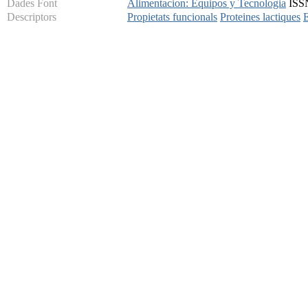
Dades Font
Alimentacion: Equipos y Tecnologia
ISSN
Descriptors
Propietats funcionals
Proteines lactiques