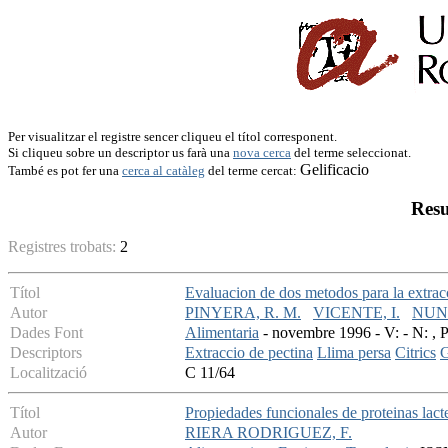
Per visualitzar el registre sencer cliqueu el títol corresponent.
Si cliqueu sobre un descriptor us farà una
nova cerca
del terme seleccionat.
Gelificacio
També es pot fer una
cerca al catàleg
del terme cercat:
Resu
Registres trobats:
2
Títol
Evaluacion de dos metodos para la extracc
Autor
PINYERA, R. M.
VICENTE, I.
NUN
Dades Font
Alimentaria
- novembre 1996 - V: - N: , 
Descriptors
Extraccio de pectina
Llima persa
Citrics
G
Localització
C 11/64
Títol
Propiedades funcionales de proteinas lact
Autor
RIERA RODRIGUEZ, F.