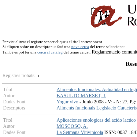
Per visualitzar el registre sencer cliqueu el títol corresponent.
Si cliqueu sobre un descriptor us farà una
nova cerca
del terme seleccionat.
Reglamentacio comunit
També es pot fer una
cerca al catàleg
del terme cercat:
Resu
Registres trobats:
5
Títol
Alimentos funcionales. Actualidad en legi
Autor
BASULTO MARSET, J.
Dades Font
Yogur vivo
- Junio 2008 - V: - N: 27, Pg:
Descriptors
Aliments funcionals
Legislacio
Caracteris
Títol
Aplicaciones enologicas del acido lactico
Autor
MOSCOSO, A.
Dades Font
La Setmana Vitivinicola
ISSN: 0037-184X 