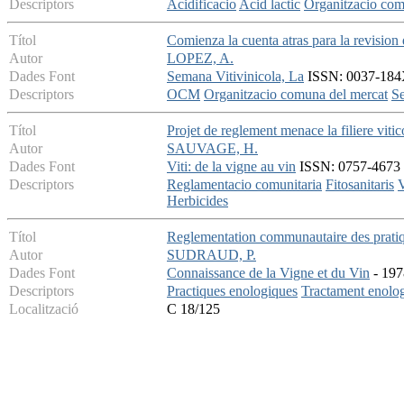
Descriptors
Acidificacio
Acid lactic
Organitzacio comu
Títol
Comienza la cuenta atras para la revision
Autor
LOPEZ, A.
Dades Font
Semana Vitivinicola, La
ISSN: 0037-184X
Descriptors
OCM
Organitzacio comuna del mercat
Se
Títol
Projet de reglement menace la filiere viti
Autor
SAUVAGE, H.
Dades Font
Viti: de la vigne au vin
ISSN: 0757-4673 -
Descriptors
Reglamentacio comunitaria
Fitosanitaris
Herbicides
Títol
Reglementation communautaire des pratiq
Autor
SUDRAUD, P.
Dades Font
Connaissance de la Vigne et du Vin
- 197
Descriptors
Practiques enologiques
Tractament enolo
Localització
C 18/125