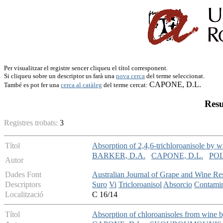
Per visualitzar el registre sencer cliqueu el títol corresponent.
Si cliqueu sobre un descriptor us farà una
nova cerca
del terme seleccionat.
CAPONE, D.L.
També es pot fer una
cerca al catàleg
del terme cercat:
Resu
Registres trobats:
3
Títol
Absorption of 2,4,6-trichloroanisole by 
BARKER, D.A.
CAPONE, D.L.
POL
Autor
Dades Font
Australian Journal of Grape and Wine Re
Descriptors
Suro
Vi
Tricloroanisol
Absorcio
Contami
Localització
C 16/14
Títol
Absorption of chloroanisoles from wine b