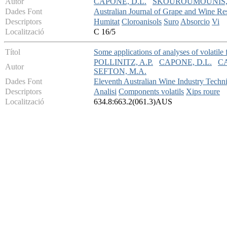
Autor
CAPONE, D.L.
SKOUROUMOUNIS, 
Dades Font
Australian Journal of Grape and Wine Re
Descriptors
Humitat
Cloroanisols
Suro
Absorcio
Vi
Localització
C 16/5
Títol
Some applications of analyses of volatil
POLLINITZ, A.P.
CAPONE, D.L.
CA
Autor
SEFTON, M.A.
Dades Font
Eleventh Australian Wine Industry Techn
Descriptors
Analisi
Components volatils
Xips roure
Localització
634.8:663.2(061.3)AUS