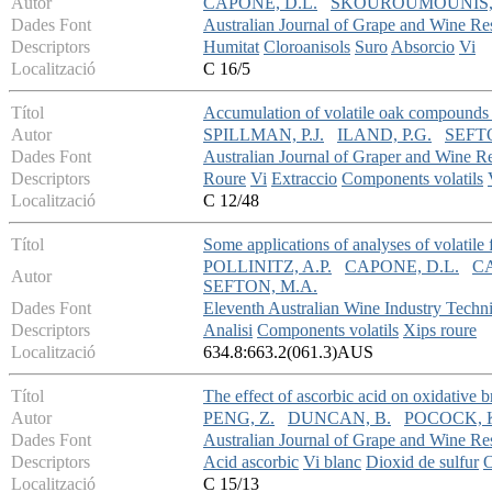
Autor
CAPONE, D.L.
SKOUROUMOUNIS, 
Dades Font
Australian Journal of Grape and Wine Re
Descriptors
Humitat
Cloroanisols
Suro
Absorcio
Vi
Localització
C 16/5
Títol
Accumulation of volatile oak compounds 
Autor
SPILLMAN, P.J.
ILAND, P.G.
SEFT
Dades Font
Australian Journal of Graper and Wine R
Descriptors
Roure
Vi
Extraccio
Components volatils
Localització
C 12/48
Títol
Some applications of analyses of volatil
POLLINITZ, A.P.
CAPONE, D.L.
CA
Autor
SEFTON, M.A.
Dades Font
Eleventh Australian Wine Industry Techn
Descriptors
Analisi
Components volatils
Xips roure
Localització
634.8:663.2(061.3)AUS
Títol
The effect of ascorbic acid on oxidative
Autor
PENG, Z.
DUNCAN, B.
POCOCK, K
Dades Font
Australian Journal of Grape and Wine R
Descriptors
Acid ascorbic
Vi blanc
Dioxid de sulfur
O
Localització
C 15/13