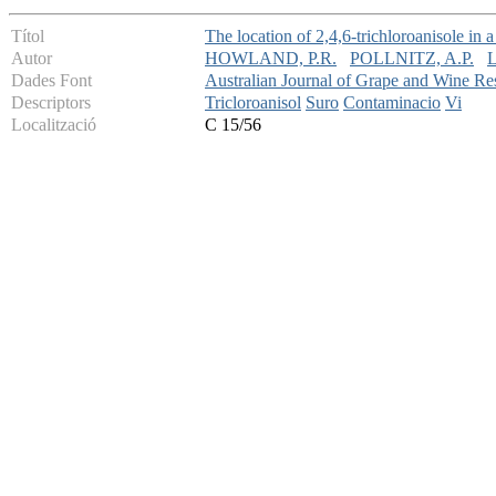
Títol
The location of 2,4,6-trichloroanisole in
Autor
HOWLAND, P.R.
POLLNITZ, A.P.
Dades Font
Australian Journal of Grape and Wine Re
Descriptors
Tricloroanisol
Suro
Contaminacio
Vi
Localització
C 15/56