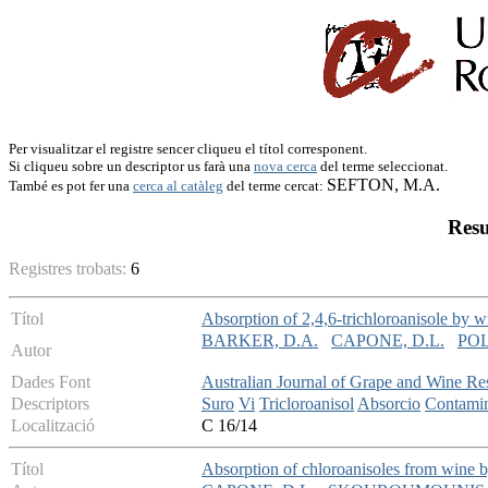
Per visualitzar el registre sencer cliqueu el títol corresponent.
Si cliqueu sobre un descriptor us farà una
nova cerca
del terme seleccionat.
SEFTON, M.A.
També es pot fer una
cerca al catàleg
del terme cercat:
Resu
Registres trobats:
6
Títol
Absorption of 2,4,6-trichloroanisole by 
BARKER, D.A.
CAPONE, D.L.
POL
Autor
Dades Font
Australian Journal of Grape and Wine Re
Descriptors
Suro
Vi
Tricloroanisol
Absorcio
Contami
Localització
C 16/14
Títol
Absorption of chloroanisoles from wine b