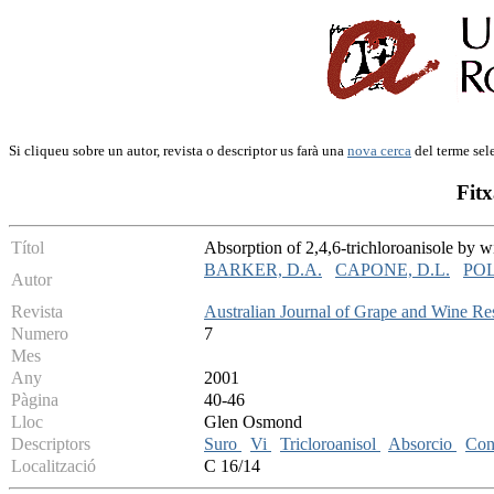
Si cliqueu sobre un autor, revista o descriptor us farà una
nova cerca
del terme sel
Fitx
Títol
Absorption of 2,4,6-trichloroanisole by 
BARKER, D.A.
CAPONE, D.L.
POL
Autor
Revista
Australian Journal of Grape and Wine Re
Numero
7
Mes
Any
2001
Pàgina
40-46
Lloc
Glen Osmond
Descriptors
Suro
Vi
Tricloroanisol
Absorcio
Con
Localització
C 16/14