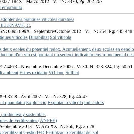
0037-184X - Marzo 2012 - V: - N: 3370, Pg: 262-267
Tempranillo
 adopter des pratiques viticoles durables
ILLENAVE, C.
SN: 0395-899X - Septembre/Octobre 2012 - V: - N: 254, Pg: 445-448
tiques viticoles
Durabilitat
Sol viticola
 deux ecoles du potentiel redox. Acutuellement, deux ecoles en oenolog
eduction d'un vin est pourtant un serieux indicateur environnemental des
57-4673 - Novembre-Decembre 2006 - V: 30- N: 323-324, Pg: 50-51
i ambient
Estres oxidatiu
Vi blanc
Sulfitat
99-3558 - Avril 2007 - V: - N: 328, Pg: 46-47
t quantitatiu
Explotacio
Explotacio viticola
Indicadors
a productiva y sostenible.
ntes de Fertilizantes (ANFFE)
Septiembre 2013 - V: A?o XX- N: 366, Pg: 25-28
s
Fertilitzant
Gestio
I+D
Fertilitzacio
Fertilitat del sol