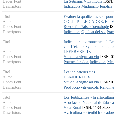
Dades Font
La Setmana Vitivinicola
ISSN: 
Descriptors
Indicadors
Maduracio fenolica
Títol
Evaluer la qualite des sols pour
Autor
COLL, P.
LE CADRE, E.
V
Dades Font
Revue fran?aise d'oenologie
IS
Descriptors
Indicadors
Qualitat del sol
Prac
Títol
Indicateur environnemental. Les
vin. L'etat d'oxydation ou de r
Autor
LEFEBVRE, D.
Dades Font
Viti de la vigne au vin
ISSN: 07
Descriptors
Potencial redox
Indicadors
Med
Títol
Les indicateurs cles
Autor
LAMOUREUX, F.
Dades Font
Viti de la vigne au vin
ISSN: 03
Descriptors
Produccio vitivinicola
Rendimen
Títol
Los fertilizantes y la agricultur
Autor
Asociacion Nacional de fabrica
Dades Font
Vida Rural
ISSN: 1133-8938 - 
Descriptors
Agricultura sostenibl
Indicador