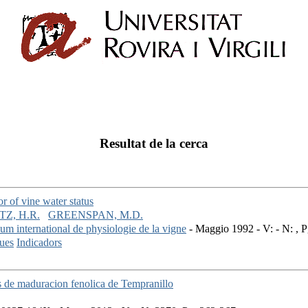
Resultat de la cerca
r of vine water status
Z, H.R.
GREENSPAN, M.D.
m international de physiologie de la vigne
- Maggio 1992 - V: - N: , 
ques
Indicadors
s de maduracion fenolica de Tempranillo