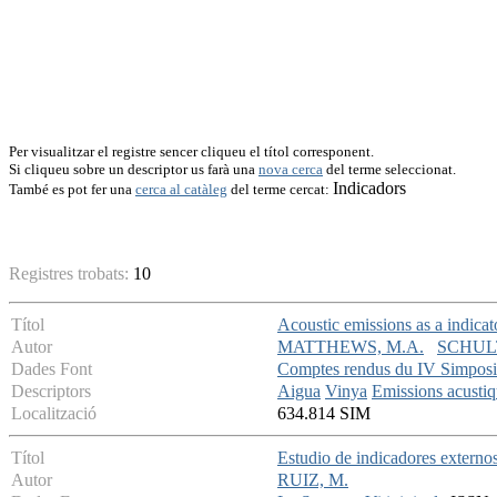
Per visualitzar el registre sencer cliqueu el títol corresponent.
Si cliqueu sobre un descriptor us farà una
nova cerca
del terme seleccionat.
Indicadors
També es pot fer una
cerca al catàleg
del terme cercat:
Registres trobats:
10
Títol
Acoustic emissions as a indicato
Autor
MATTHEWS, M.A.
SCHULT
Dades Font
Comptes rendus du IV Simposiu
Descriptors
Aigua
Vinya
Emissions acusti
Localització
634.814 SIM
Títol
Estudio de indicadores externo
Autor
RUIZ, M.