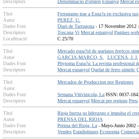
Descriptors
Denominacio d'origen
Espanya
Mercat e
Títol
Ferragamo trae a Espa?a en exclusiva sus
Autor
PEREZ, U.
Dades Font
Diari de Tarragona
- 17 Novembre 2012 - 
Descriptors
Toscana
Vi
Mercat espanyol
Pagines web
Localització
C 25/70
Títol
Mercado espa?ol de quelatos ferricos sint
Autor
GARCIA-MARCO, S.
LUCENA, J. J.
Dades Font
Phytoma Espa?a: La revista profesional d
Descriptors
Mercat espanyol
Quelat de ferro sintetic
C
Títol
Mercados de Produccion por Regiones
Autor
Dades Font
Semana Vitivinicola, La
ISSN: 0037-184X
Descriptors
Mercat espanyol
Mercat per regions
Preu
Títol
Rioja fuerza su liderazgo e impulsa el cr
Autor
PRENSA DEL RIOJA
Dades Font
Prensa del Rioja, La
- Mayo-Junio 2002 - 
Descriptors
Vendes
Estadistiques
Economia
Comercia