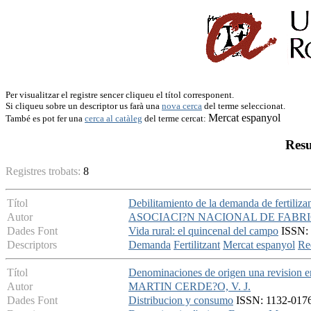
Per visualitzar el registre sencer cliqueu el títol corresponent.
Si cliqueu sobre un descriptor us farà una
nova cerca
del terme seleccionat.
Mercat espanyol
També es pot fer una
cerca al catàleg
del terme cercat:
Resu
Registres trobats:
8
Títol
Debilitamiento de la demanda de fertiliza
Autor
ASOCIACI?N NACIONAL DE FABRI
Dades Font
Vida rural: el quincenal del campo
ISSN: 
Descriptors
Demanda
Fertilitzant
Mercat espanyol
Re
Títol
Denominaciones de origen una revision e
Autor
MARTIN CERDE?O, V. J.
Dades Font
Distribucion y consumo
ISSN: 1132-0176 