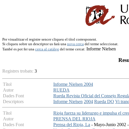
Per visualitzar el registre sencer cliqueu el títol corresponent.
Si cliqueu sobre un descriptor us farà una
nova cerca
del terme seleccionat.
Informe Nielsen
També es pot fer una
cerca al catàleg
del terme cercat:
Resu
Registres trobats:
3
Títol
Informe Nielsen 2004
Autor
RUEDA
Dades Font
Rueda Revista Oficial del Consejo Regul
Descriptors
Informe Nielsen
2004
Rueda DO
Vi tran
Títol
Rioja fuerza su liderazgo e impulsa el cr
Autor
PRENSA DEL RIOJA
Dades Font
Prensa del Rioja, La
- Mayo-Junio 2002 - 