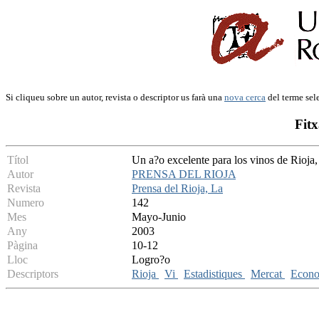
Si cliqueu sobre un autor, revista o descriptor us farà una
nova cerca
del terme sel
Fitx
Títol
Un a?o excelente para los vinos de Rioja,
Autor
PRENSA DEL RIOJA
Revista
Prensa del Rioja, La
Numero
142
Mes
Mayo-Junio
Any
2003
Pàgina
10-12
Lloc
Logro?o
Descriptors
Rioja
Vi
Estadistiques
Mercat
Econ