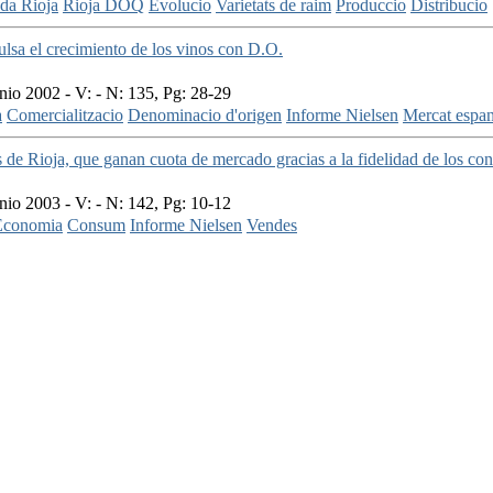
ada Rioja
Rioja DOQ
Evolucio
Varietats de raim
Produccio
Distribucio
ulsa el crecimiento de los vinos con D.O.
io 2002 - V: - N: 135, Pg: 28-29
a
Comercialitzacio
Denominacio d'origen
Informe Nielsen
Mercat espa
s de Rioja, que ganan cuota de mercado gracias a la fidelidad de los c
io 2003 - V: - N: 142, Pg: 10-12
Economia
Consum
Informe Nielsen
Vendes