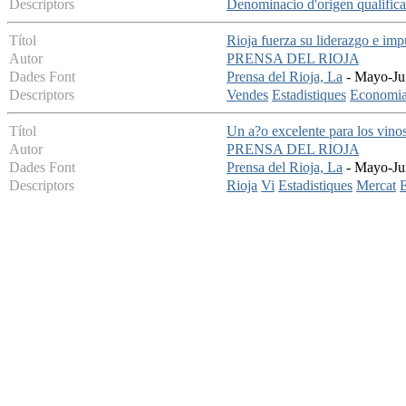
Descriptors
Denominacio d'origen qualific
Títol
Rioja fuerza su liderazgo e imp
Autor
PRENSA DEL RIOJA
Dades Font
Prensa del Rioja, La
- Mayo-Jun
Descriptors
Vendes
Estadistiques
Economi
Títol
Un a?o excelente para los vino
Autor
PRENSA DEL RIOJA
Dades Font
Prensa del Rioja, La
- Mayo-Jun
Descriptors
Rioja
Vi
Estadistiques
Mercat