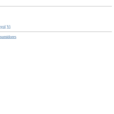
nyol
Vi
onsumidores