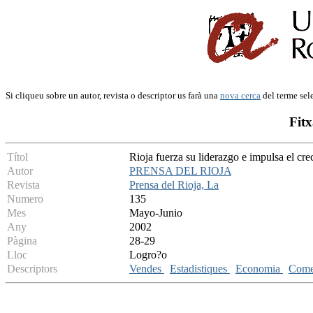
Si cliqueu sobre un autor, revista o descriptor us farà una
nova cerca
del terme sel
Fitx
Títol
Rioja fuerza su liderazgo e impulsa el cr
Autor
PRENSA DEL RIOJA
Revista
Prensa del Rioja, La
Numero
135
Mes
Mayo-Junio
Any
2002
Pàgina
28-29
Lloc
Logro?o
Descriptors
Vendes
Estadistiques
Economia
Comer