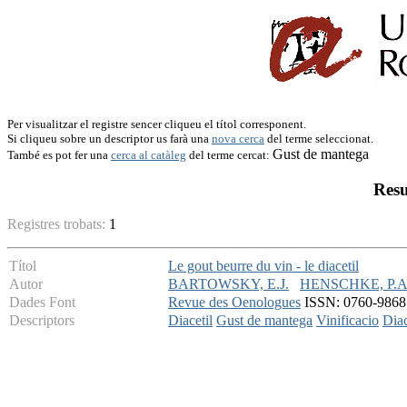
Per visualitzar el registre sencer cliqueu el títol corresponent.
Si cliqueu sobre un descriptor us farà una
nova cerca
del terme seleccionat.
Gust de mantega
També es pot fer una
cerca al catàleg
del terme cercat:
Resu
Registres trobats:
1
Títol
Le gout beurre du vin - le diacetil
Autor
BARTOWSKY, E.J.
HENSCHKE, P.A
Dades Font
Revue des Oenologues
ISSN: 0760-9868 -
Descriptors
Diacetil
Gust de mantega
Vinificacio
Diac