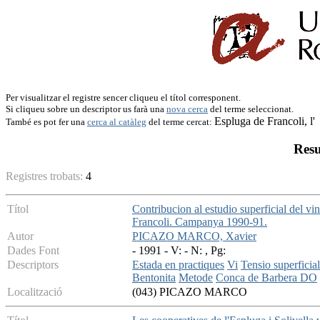
Per visualitzar el registre sencer cliqueu el títol corresponent.
Si cliqueu sobre un descriptor us farà una
nova cerca
del terme seleccionat.
Espluga de Francoli, l'
També es pot fer una
cerca al catàleg
del terme cercat:
Resu
Registres trobats:
4
Títol
Contribucion al estudio superficial del vi
Francoli. Campanya 1990-91.
Autor
PICAZO MARCO, Xavier
Dades Font
- 1991 - V: - N: , Pg:
Descriptors
Estada en practiques
Vi
Tensio superficial
Bentonita
Metode
Conca de Barbera DO
Localització
(043) PICAZO MARCO