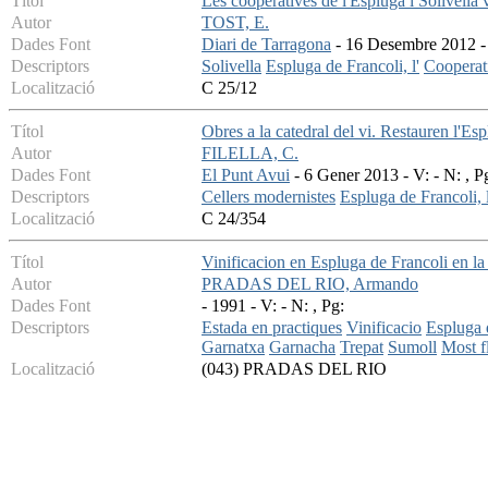
Títol
Les cooperatives de l'Espluga i Solivella 
Autor
TOST, E.
Dades Font
Diari de Tarragona
- 16 Desembre 2012 - 
Descriptors
Solivella
Espluga de Francoli, l'
Cooperat
Localització
C 25/12
Títol
Obres a la catedral del vi. Restauren l'Es
Autor
FILELLA, C.
Dades Font
El Punt Avui
- 6 Gener 2013 - V: - N: , P
Descriptors
Cellers modernistes
Espluga de Francoli, l
Localització
C 24/354
Títol
Vinificacion en Espluga de Francoli en l
Autor
PRADAS DEL RIO, Armando
Dades Font
- 1991 - V: - N: , Pg:
Descriptors
Estada en practiques
Vinificacio
Espluga d
Garnatxa
Garnacha
Trepat
Sumoll
Most f
Localització
(043) PRADAS DEL RIO