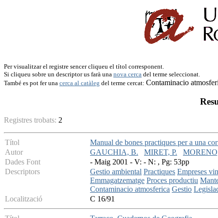
Per visualitzar el registre sencer cliqueu el títol corresponent.
Si cliqueu sobre un descriptor us farà una
nova cerca
del terme seleccionat.
Contaminacio atmosfer
També es pot fer una
cerca al catàleg
del terme cercat:
Resu
Registres trobats:
2
Títol
Manual de bones practiques per a una corre
Autor
GAUCHIA, B.
MIRET, P.
MORENO, 
Dades Font
- Maig 2001 - V: - N: , Pg: 53pp
Descriptors
Gestio ambiental
Practiques
Empreses vin
Emmagatzematge
Proces productiu
Mante
Contaminacio atmosferica
Gestio
Legisla
Localització
C 16/91