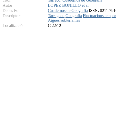
Títol
Tarraco. Cuadernos de Geografia
Autor
LOPEZ BONILLO et al.
Dades Font
Cuadernos de Geografia
ISSN: 0211-7916
Descriptors
Tarragona
Geografia
Fluctuacions tempor
Aigues subterranies
Localització
C 22/12