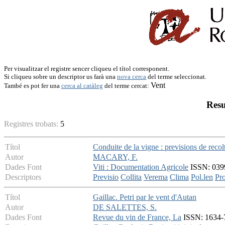
Per visualitzar el registre sencer cliqueu el títol corresponent.
Si cliqueu sobre un descriptor us farà una
nova cerca
del terme seleccionat.
Vent
També es pot fer una
cerca al catàleg
del terme cercat:
Resu
Registres trobats:
5
Títol
Conduite de la vigne : previsions de recolt
Autor
MACARY, F.
Dades Font
Viti : Documentation Agricole
ISSN: 0399
Descriptors
Previsio
Collita
Verema
Clima
Pol.len
Pr
Títol
Gaillac. Petri par le vent d'Autan
Autor
DE SALETTES, S.
Dades Font
Revue du vin de France, La
ISSN: 1634-76