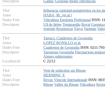
Descriptors
Gaillac
Geologia
Regio vitivinicola
Títol
Influencia variedad-portainjertos en los d
Autor
HABA, M...[et al.]
Dades Font
Viticultura Enologia Profesional
ISSN: 113
Descriptors
Ull de llebre
Tempranillo
Boval
Garnatxa
vegetals
Resistencia
Vinya
Varietats
Vale
Títol
Tarraco. Cuadernos de Geografia
Autor
LOPEZ BONILLO et al.
Dades Font
Cuadernos de Geografia
ISSN: 0211-7916
Descriptors
Tarragona
Geografia
Fluctuacions tempor
Aigues subterranies
Localització
C 22/12
Títol
Vent de seduction sur Rhone
Autor
HERMINE, F.
Dades Font
Revue Vinicole Internationale
ISSN: 0035-
Descriptors
Rhone
Vallee du Rhone
Viticultura
Sector