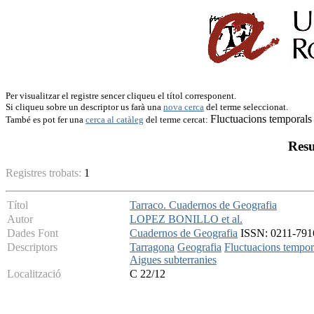
Per visualitzar el registre sencer cliqueu el títol corresponent.
Si cliqueu sobre un descriptor us farà una
nova cerca
del terme seleccionat.
Fluctuacions temporals
També es pot fer una
cerca al catàleg
del terme cercat:
Resu
Registres trobats:
1
Títol
Tarraco. Cuadernos de Geografia
Autor
LOPEZ BONILLO et al.
Dades Font
Cuadernos de Geografia
ISSN: 0211-7916
Descriptors
Tarragona
Geografia
Fluctuacions tempor
Aigues subterranies
Localització
C 22/12