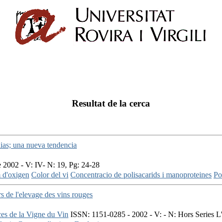
Resultat de la cerca
 lias; una nueva tendencia
 2002 - V: IV- N: 19, Pg: 24-28
d'oxigen
Color del vi
Concentracio de polisacarids i manoproteines
Po
rs de l'elevage des vins rouges
ces de la Vigne du Vin
ISSN: 1151-0285 - 2002 - V: - N: Hors Series L'