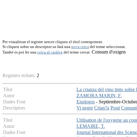
Per visualitzar el registre sencer cliqueu el títol corresponent.
Si cliqueu sobre un descriptor us farà una
nova cerca
del terme seleccionat.
Consum d'oxigen
També es pot fer una
cerca al catàleg
del terme cercat:
Registres trobats:
2
Títol
La crianza del vino tinto sobre
Autor
ZAMORA MARIN, F.
Dades Font
Enologos
- Septiembre-Octubre
Descriptors
Vi negre
Crian?a
Posit
Consum 
Títol
Utilisation de l'oxygene au cou
Autor
LEMAIRE, T.
Dades Font
Journal International des Scien