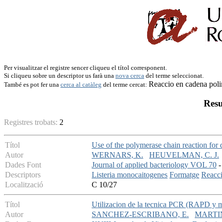
Per visualitzar el registre sencer cliqueu el títol corresponent.
Si cliqueu sobre un descriptor us farà una
nova cerca
del terme seleccionat.
Reaccio en cadena pol
També es pot fer una
cerca al catàleg
del terme cercat:
Resu
Registres trobats:
2
Títol
Use of the polymerase chain reaction for d
Autor
WERNARS, K.
HEUVELMAN, C. J.
Dades Font
Journal of applied bacteriology VOL 70
-
Descriptors
Listeria monocaitogenes
Formatge
Reacci
Localització
C 10/27
Títol
Utilizacion de la tecnica PCR (RAPD y mic
Autor
SANCHEZ-ESCRIBANO, E.
MARTIN,