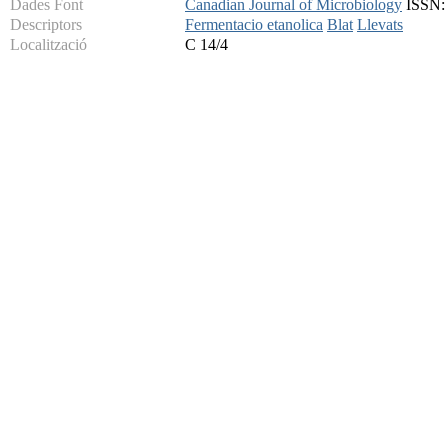
Dades Font
Canadian Journal of Microbiology
ISSN: 
Descriptors
Fermentacio etanolica
Blat
Llevats
Localització
C 14/4