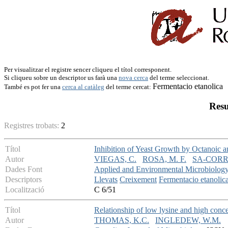
Per visualitzar el registre sencer cliqueu el títol corresponent.
Si cliqueu sobre un descriptor us farà una
nova cerca
del terme seleccionat.
Fermentacio etanolica
També es pot fer una
cerca al catàleg
del terme cercat:
Resu
Registres trobats:
2
Títol
Inhibition of Yeast Growth by Octanoic 
Autor
VIEGAS, C.
ROSA, M. F.
SA-CORRE
Dades Font
Applied and Environmental Microbiolog
Descriptors
Llevats
Creixement
Fermentacio etanolic
Localització
C 6/51
Títol
Relationship of low lysine and high conce
Autor
THOMAS, K.C.
INGLEDEW, W.M.