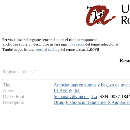
Per visualitzar el registre sencer cliqueu el títol corresponent.
Si cliqueu sobre un descriptor us farà una
nova cerca
del terme seleccionat.
Enovit
També es pot fer una
cerca al catàleg
del terme cercat:
Resu
Registres trobats:
1
Títol
Antocianinas en zumos y bagazo de uva p
Autor
LLANOS, M.
Dades Font
Semana vitivinicola, La
ISSN: 0037-184X 
Descriptors
Orujo
Elaboracio d'aiguardents
Aiguarden