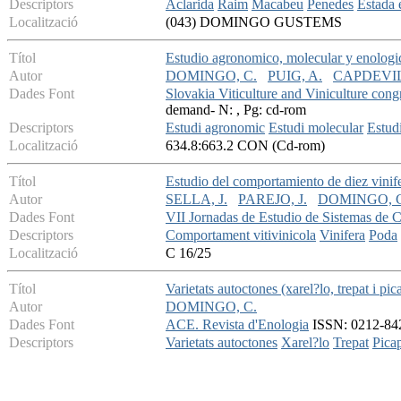
Descriptors
Aclarida
Raim
Macabeu
Penedes
Estada 
Localització
(043) DOMINGO GUSTEMS
Títol
Estudio agronomico, molecular y enologic
Autor
DOMINGO, C.
PUIG, A.
CAPDEVIL
Dades Font
Slovakia Viticulture and Viniculture cong
demand- N: , Pg: cd-rom
Descriptors
Estudi agronomic
Estudi molecular
Estud
Localització
634.8:663.2 CON (Cd-rom)
Títol
Estudio del comportamiento de diez vinif
Autor
SELLA, J.
PAREJO, J.
DOMINGO, C
Dades Font
VII Jornadas de Estudio de Sistemas de
Descriptors
Comportament vitivinicola
Vinifera
Poda
Localització
C 16/25
Títol
Varietats autoctones (xarel?lo, trepat i pica
Autor
DOMINGO, C.
Dades Font
ACE. Revista d'Enologia
ISSN: 0212-842X
Descriptors
Varietats autoctones
Xarel?lo
Trepat
Picap