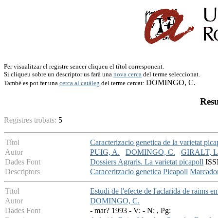
Per visualitzar el registre sencer cliqueu el títol corresponent.
Si cliqueu sobre un descriptor us farà una
nova cerca
del terme seleccionat.
DOMINGO, C.
També es pot fer una
cerca al catàleg
del terme cercat:
Resu
Registres trobats:
5
Títol
Caracterizacio genetica de la varietat pic
Autor
PUIG, A.
DOMINGO, C.
GIRALT, L
Dades Font
Dossiers Agraris. La varietat picapoll
ISSN
Descriptors
Caraceritzacio genetica
Picapoll
Marcadors
Títol
Estudi de l'efecte de l'aclarida de raims e
Autor
DOMINGO, C.
Dades Font
- mar? 1993 - V: - N: , Pg: