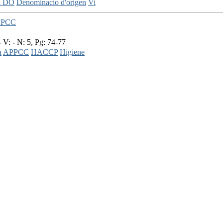
a DO
Denominacio d'origen
Vi
APPCC
 V: - N: 5, Pg: 74-77
a
APPCC
HACCP
Higiene