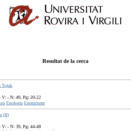
Resultat de la cerca
a Tojak
 V: - N: 49, Pg: 20-22
ura
Enologia
Enoturisme
 (II)
 V: - N: 39, Pg: 44-48