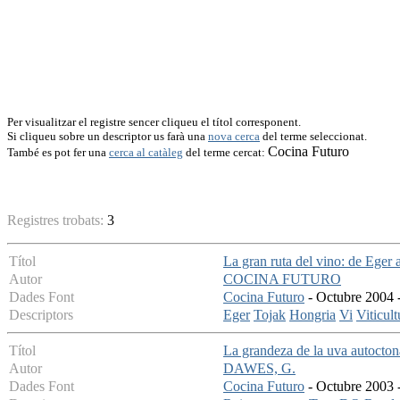
Per visualitzar el registre sencer cliqueu el títol corresponent.
Si cliqueu sobre un descriptor us farà una
nova cerca
del terme seleccionat.
Cocina Futuro
També es pot fer una
cerca al catàleg
del terme cercat:
Registres trobats:
3
Títol
La gran ruta del vino: de Eger 
Autor
COCINA FUTURO
Dades Font
Cocina Futuro
- Octubre 2004 -
Descriptors
Eger
Tojak
Hongria
Vi
Viticult
Títol
La grandeza de la uva autoctona
Autor
DAWES, G.
Dades Font
Cocina Futuro
- Octubre 2003 -