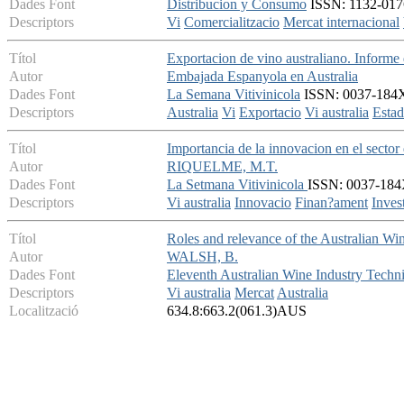
Dades Font
Distribucion y Consumo
ISSN: 1132-0176
Descriptors
Vi
Comercialitzacio
Mercat internacional
Títol
Exportacion de vino australiano. Informe 
Autor
Embajada Espanyola en Australia
Dades Font
La Semana Vitivinicola
ISSN: 0037-184X 
Descriptors
Australia
Vi
Exportacio
Vi australia
Estad
Títol
Importancia de la innovacion en el sector 
Autor
RIQUELME, M.T.
Dades Font
La Setmana Vitivinicola
ISSN: 0037-184X
Descriptors
Vi australia
Innovacio
Finan?ament
Invest
Títol
Roles and relevance of the Australian W
Autor
WALSH, B.
Dades Font
Eleventh Australian Wine Industry Techn
Descriptors
Vi australia
Mercat
Australia
Localització
634.8:663.2(061.3)AUS