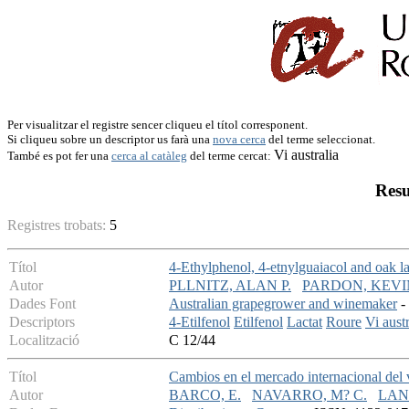
Per visualitzar el registre sencer cliqueu el títol corresponent.
Si cliqueu sobre un descriptor us farà una
nova cerca
del terme seleccionat.
Vi australia
També es pot fer una
cerca al catàleg
del terme cercat:
Resu
Registres trobats:
5
Títol
4-Ethylphenol, 4-etnylguaiacol and oak la
Autor
PLLNITZ, ALAN P.
PARDON, KEVI
Dades Font
Australian grapegrower and winemaker
- 
Descriptors
4-Etilfenol
Etilfenol
Lactat
Roure
Vi austr
Localització
C 12/44
Títol
Cambios en el mercado internacional del v
Autor
BARCO, E.
NAVARRO, M? C.
LAN