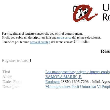
Per visualitzar el registre sencer cliqueu el títol corresponent.
Si cliqueu sobre un descriptor us farà una
nova cerca
del terme seleccionat.
Untuositat
També es pot fer una
cerca al catàleg
del terme cercat:
Resu
Registres trobats:
1
Títol
Las manoproteinas; origen e interes enol
Autor
ZAMORA MARIN, F.
Dades Font
Enologos
ISSN: 1695-7296 - Juliol-Agost
Descriptors
Mannoproteines
Posit
Untuositat
Vi
Propi