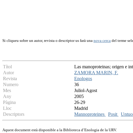
Si cliqueu sobre un autor, revista o descriptor us farà una
nova cerca
del terme sel
Títol
Las manoproteinas; origen e in
Autor
ZAMORA MARIN, F.
Revista
Enologos
Numero
36
Mes
Juliol-Agost
Any
2005
Pàgina
26-29
Lloc
Madrid
Descriptors
Mannoproteines
Posit
Untuo
Aquest document està disponible a la Biblioteca d’Enologia de la URV.