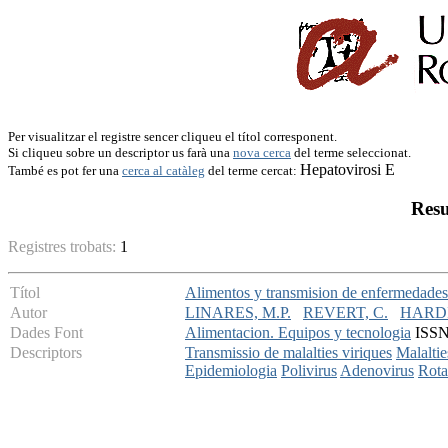
Per visualitzar el registre sencer cliqueu el títol corresponent.
Si cliqueu sobre un descriptor us farà una
nova cerca
del terme seleccionat.
Hepatovirosi E
També es pot fer una
cerca al catàleg
del terme cercat:
Resu
Registres trobats:
1
Títol
Alimentos y transmision de enfermedades 
Autor
LINARES, M.P.
REVERT, C.
HARDI
Dades Font
Alimentacion. Equipos y tecnologia
ISSN:
Descriptors
Transmissio de malalties viriques
Malaltie
Epidemiologia
Polivirus
Adenovirus
Rota