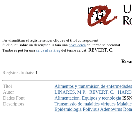
Per visualitzar el registre sencer cliqueu el títol corresponent.
Si cliqueu sobre un descriptor us farà una
nova cerca
del terme seleccionat.
REVERT, C.
També es pot fer una
cerca al catàleg
del terme cercat:
Resu
Registres trobats:
1
Títol
Alimentos y transmision de enfermedades 
Autor
LINARES, M.P.
REVERT, C.
HARDI
Dades Font
Alimentacion. Equipos y tecnologia
ISSN:
Descriptors
Transmissio de malalties viriques
Malaltie
Epidemiologia
Polivirus
Adenovirus
Rota