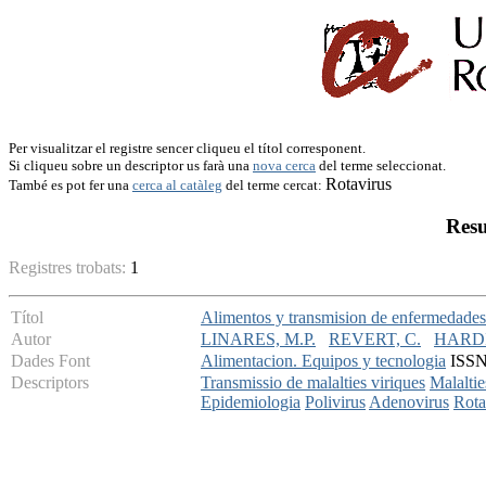
Per visualitzar el registre sencer cliqueu el títol corresponent.
Si cliqueu sobre un descriptor us farà una
nova cerca
del terme seleccionat.
Rotavirus
També es pot fer una
cerca al catàleg
del terme cercat:
Resu
Registres trobats:
1
Títol
Alimentos y transmision de enfermedades 
Autor
LINARES, M.P.
REVERT, C.
HARDI
Dades Font
Alimentacion. Equipos y tecnologia
ISSN:
Descriptors
Transmissio de malalties viriques
Malaltie
Epidemiologia
Polivirus
Adenovirus
Rota