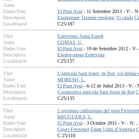
Autor
Dades Font
El Punt Avui
- 11 Setembre 2013 - V: - N
Descriptors
Enoturisme
Turisme enologic
Vi catala
Ce
Localització
C25/187
Títol
Entrevista: Anna Espelt
Autor
COMAS, U.
Dades Font
El Punt Avui
- 19 de Setembre 2012 - V: -
Descriptors
Enoleg-ologa
Entrevista
Localització
C25/157
Títol
L'agricola Sant Josep, de Bot, vol doblar
Autor
MORESO, L.
Dades Font
El Punt Avui
- 6-12 de Juliol 2013 - V: 
Descriptors
Cooperativa agricola Sant Josep de Bot
C
Localització
C25/135
Títol
L'aventura californiana del grup Freixene
Autor
BRUGUERA, L.
Dades Font
El Punt Avui
- 3 Octubre 2011 - V: - N: ,
Descriptors
Caves Freixenet
Estats Units d'America
C
Localització
C 25/110