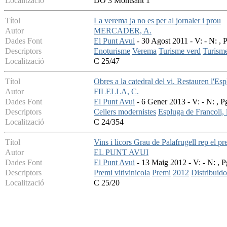
Localització
DO 3 Montsant 1
Títol
La verema ja no es per al jornaler i prou
Autor
MERCADER, A.
Dades Font
El Punt Avui
- 30 Agost 2011 - V: - N: , 
Descriptors
Enoturisme
Verema
Turisme verd
Turisme
Localització
C 25/47
Títol
Obres a la catedral del vi. Restauren l'Es
Autor
FILELLA, C.
Dades Font
El Punt Avui
- 6 Gener 2013 - V: - N: , P
Descriptors
Cellers modernistes
Espluga de Francoli, l
Localització
C 24/354
Títol
Vins i licors Grau de Palafrugell rep el p
Autor
EL PUNT AVUI
Dades Font
El Punt Avui
- 13 Maig 2012 - V: - N: , P
Descriptors
Premi vitivinicola
Premi
2012
Distribuido
Localització
C 25/20