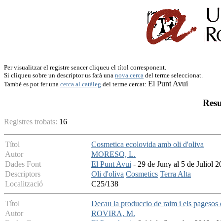
Per visualitzar el registre sencer cliqueu el títol corresponent.
Si cliqueu sobre un descriptor us farà una
nova cerca
del terme seleccionat.
El Punt Avui
També es pot fer una
cerca al catàleg
del terme cercat:
Resu
Registres trobats:
16
Títol
Cosmetica ecolovida amb oli d'oliva
Autor
MORESO, L.
Dades Font
El Punt Avui
- 29 de Juny al 5 de Juliol 
Descriptors
Oli d'oliva
Cosmetics
Terra Alta
Localització
C25/138
Títol
Decau la produccio de raim i els pagesos
Autor
ROVIRA, M.