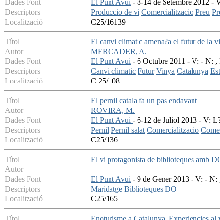
Dades Font
El Punt Avui
- 8-14 de Setembre 2012 - V:
Descriptors
Produccio de vi
Comercialitzacio
Preu
Pr
Localització
C25/16139
Títol
El canvi climatic amena?a el futur de la 
Autor
MERCADER, A.
Dades Font
El Punt Avui
- 6 Octubre 2011 - V: - N: ,
Descriptors
Canvi climatic
Futur
Vinya
Catalunya
Est
Localització
C 25/108
Títol
El pernil catala fa un pas endavant
Autor
ROVIRA, M.
Dades Font
El Punt Avui
- 6-12 de Juliol 2013 - V: 
Descriptors
Pernil
Pernil salat
Comercialitzacio
Comer
Localització
C25/136
Títol
El vi protagonista de biblioteques amb D
Autor
Dades Font
El Punt Avui
- 9 de Gener 2013 - V: - N: 
Descriptors
Maridatge
Biblioteques
DO
Localització
C25/165
Títol
Enoturisme a Catalunya. Experiencies al v