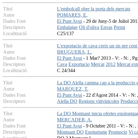
Títol
L'embolcall obre la porta dels mercats
Autor
POMARES, E.
Dades Font
El Punt Avui
- 29 de Juny-5 de Juliol 20
Descriptors
Embalatge
Oli d'oliva
Envas
Premi
Localització
C25/137
Títol
L'exportacio de cava creix un sis per cent 
Autor
BRUGUERA, L.
Dades Font
El Punt Avui
- 1 Mar? 2013 - V: - N: , Pg
Descriptors
Cava
Exportacio
Mercat
2012
Mercat ext
Localització
C 24/344
Títol
La DO Alella camina cap a la produccio e
Autor
MARQUEZ, T.
Dades Font
El Punt Avui
- 22 d'Agost 2014 - V: - N: 
Descriptors
Alella DO
Regions vitivinicoles
Producci
Títol
La DO Montsant inicia ofertes enologiqu
Autor
MERCADER, A.
Dades Font
El Punt Avui
- 9 Octubre 2011 - V: - N: ,
Descriptors
Montsant DO
Enoturisme
Promocio
Vi ca