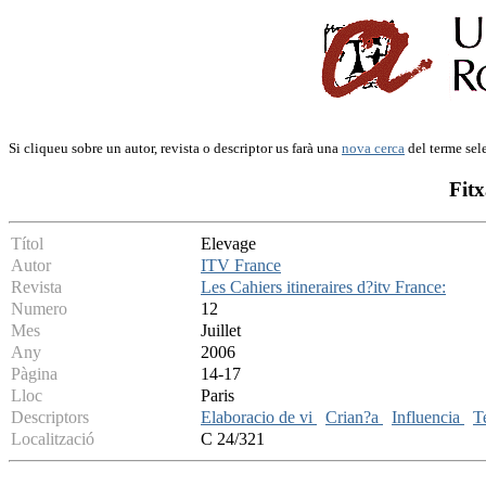
Si cliqueu sobre un autor, revista o descriptor us farà una
nova cerca
del terme sel
Fitx
Títol
Elevage
Autor
ITV France
Revista
Les Cahiers itineraires d?itv France:
Numero
12
Mes
Juillet
Any
2006
Pàgina
14-17
Lloc
Paris
Descriptors
Elaboracio de vi
Crian?a
Influencia
T
Localització
C 24/321