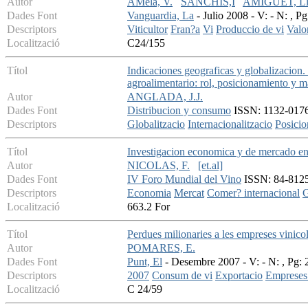
Autor
AMela, V.
SANCHIS,I
AMIGUET, Ll
Dades Font
Vanguardia, La
- Julio 2008 - V: - N: , Pg
Descriptors
Viticultor
Fran?a
Vi
Produccio de vi
Valo
Localització
C24/155
Títol
Indicaciones geograficas y globalizacion.
agroalimentario: rol, posicionamiento y m
Autor
ANGLADA, J.J.
Dades Font
Distribucion y consumo
ISSN: 1132-0176 
Descriptors
Globalitzacio
Internacionalitzacio
Posici
Títol
Investigacion economica y de mercado en 
Autor
NICOLAS, F.
[et.al]
Dades Font
IV Foro Mundial del Vino
ISSN: 84-8125-
Descriptors
Economia
Mercat
Comer? internacional
G
Localització
663.2 For
Títol
Perdues milionaries a les empreses vinicol
Autor
POMARES, E.
Dades Font
Punt, El
- Desembre 2007 - V: - N: , Pg: 
Descriptors
2007
Consum de vi
Exportacio
Empreses 
Localització
C 24/59