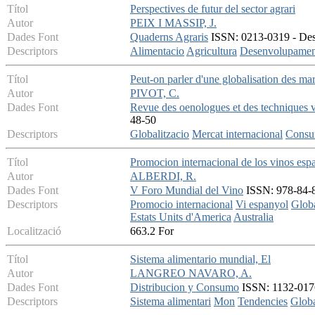
Títol
Perspectives de futur del sector agrari
Autor
PEIX I MASSIP, J.
Dades Font
Quaderns Agraris
ISSN: 0213-0319 - Dese
Descriptors
Alimentacio
Agricultura
Desenvolupamen
Títol
Peut-on parler d'une globalisation des ma
Autor
PIVOT, C.
Dades Font
Revue des oenologues et des techniques vi
48-50
Descriptors
Globalitzacio
Mercat internacional
Consu
Títol
Promocion internacional de los vinos esp
Autor
ALBERDI, R.
Dades Font
V Foro Mundial del Vino
ISSN: 978-84-8
Descriptors
Promocio internacional
Vi espanyol
Globa
Estats Units d'America
Australia
Localització
663.2 For
Títol
Sistema alimentario mundial, El
Autor
LANGREO NAVARO, A.
Dades Font
Distribucion y Consumo
ISSN: 1132-0176 
Descriptors
Sistema alimentari
Mon
Tendencies
Globa