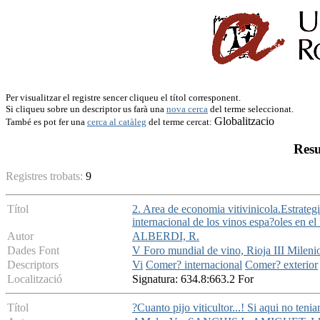
Per visualitzar el registre sencer cliqueu el títol corresponent.
Si cliqueu sobre un descriptor us farà una
nova cerca
del terme seleccionat.
Globalitzacio
També es pot fer una
cerca al catàleg
del terme cercat:
Resu
Registres trobats:
9
Títol
2. Area de economia vitivinicola.Estrate
internacional de los vinos espa?oles en 
Autor
ALBERDI, R.
Dades Font
V Foro mundial de vino, Rioja III Mileni
Descriptors
Vi
Comer? internacional
Comer? exterior
Localització
Signatura: 634.8:663.2 For
Títol
?Cuanto pijo viticultor...! Si aqui no teni