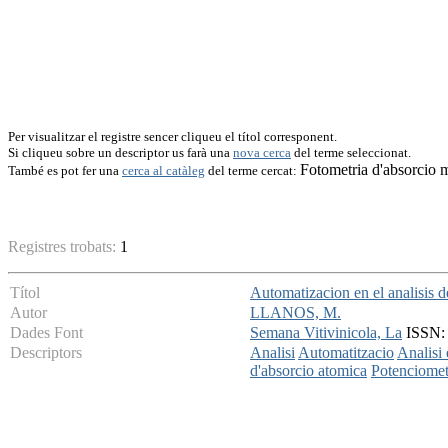
Per visualitzar el registre sencer cliqueu el títol corresponent.
Si cliqueu sobre un descriptor us farà una
nova cerca
del terme seleccionat.
Fotometria d'absorcio 
També es pot fer una
cerca al catàleg
del terme cercat:
Registres trobats:
1
Títol
Automatizacion en el analisis d
Autor
LLANOS, M.
Dades Font
Semana Vitivinicola, La
ISSN: 
Descriptors
Analisi
Automatitzacio
Analisi 
d'absorcio atomica
Potenciomet