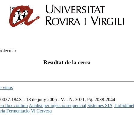
molecular
Resultat de la cerca
e vinos
0037-184X - 18 de juny 2005 - V: - N: 3071, Pg: 2038-2044
en flux continu
Analisi per injeccio sequencial
Sistemes SIA
Turbidimet
ria
Fermentacio
Vi
Cervesa