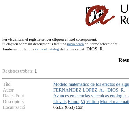
Per visualitzar el registre sencer cliqueu el títol corresponent.
Si cliqueu sobre un descriptor us farà una
nova cerca
del terme seleccionat.
DIOS, R.
També es pot fer una
cerca al catàleg
del terme cercat:
Resu
Registres trobats:
1
Títol
Modelo matematico de los efectos de algun
Autor
FERNANDEZ LOPEZ, A.
DIOS, R.
Dades Font
Avances en ciencias y tecnicas enologica
Descriptors
Llevats
Etanol
Vi
Vi fino
Model matemat
Localització
663.2 (063) Con