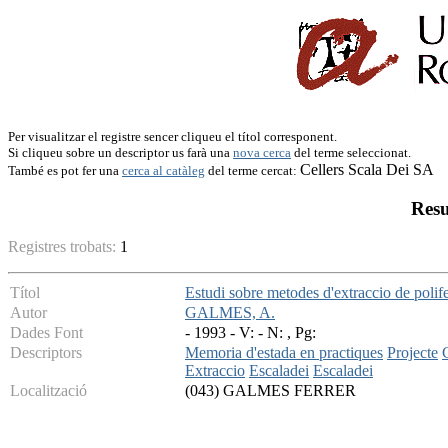
Per visualitzar el registre sencer cliqueu el títol corresponent.
Si cliqueu sobre un descriptor us farà una
nova cerca
del terme seleccionat.
Cellers Scala Dei SA
També es pot fer una
cerca al catàleg
del terme cercat:
Resu
Registres trobats:
1
Títol
Estudi sobre metodes d'extraccio de polif
Autor
GALMES, A.
Dades Font
- 1993 - V: - N: , Pg:
Descriptors
Memoria d'estada en practiques
Projecte
Extraccio
Escaladei
Escaladei
Localització
(043) GALMES FERRER