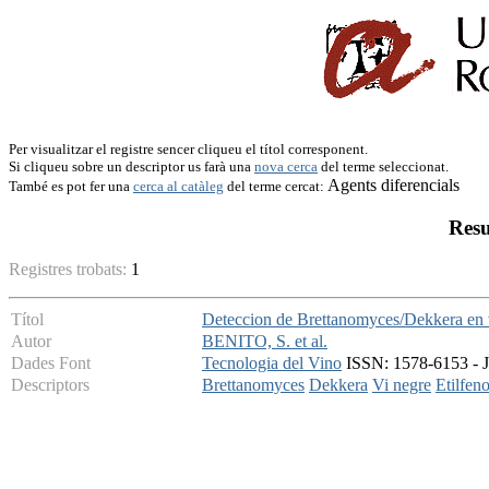
Per visualitzar el registre sencer cliqueu el títol corresponent.
Si cliqueu sobre un descriptor us farà una
nova cerca
del terme seleccionat.
Agents diferencials
També es pot fer una
cerca al catàleg
del terme cercat:
Resu
Registres trobats:
1
Títol
Deteccion de Brettanomyces/Dekkera en vi
Autor
BENITO, S. et al.
Dades Font
Tecnologia del Vino
ISSN: 1578-6153 - Ju
Descriptors
Brettanomyces
Dekkera
Vi negre
Etilfeno