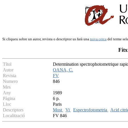
Si cliqueu sobre un autor, revista o descriptor us farà una
nova cerca
del terme sel
Fitx
Títol
Determination spectrophotometrique rapide 
Autor
OANA, C.
Revista
FV
Numero
846
Mes
Any
1989
Pàgina
6 p.
Lloc
Paris
Descriptors
Most
Vi
Espectrofotometria
Acid citr
Localització
FV 846