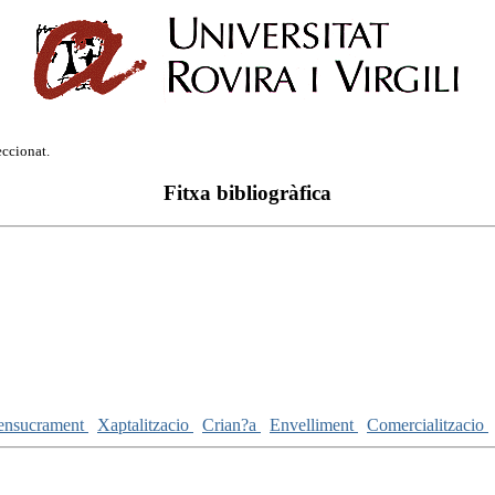
eccionat.
Fitxa bibliogràfica
ensucrament
Xaptalitzacio
Crian?a
Envelliment
Comercialitzacio