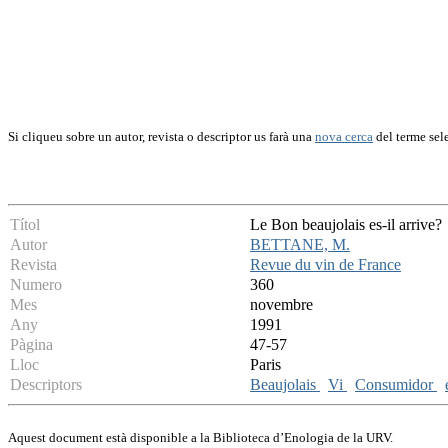
Si cliqueu sobre un autor, revista o descriptor us farà una
nova cerca
del terme sel
Títol
Le Bon beaujolais es-il arrive?
Autor
BETTANE, M.
Revista
Revue du vin de France
Numero
360
Mes
novembre
Any
1991
Pàgina
47-57
Lloc
Paris
Descriptors
Beaujolais
Vi
Consumidor
Aquest document està disponible a la Biblioteca d’Enologia de la URV.