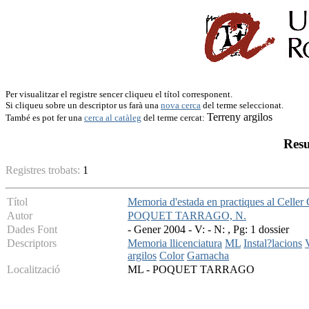
Per visualitzar el registre sencer cliqueu el títol corresponent.
Si cliqueu sobre un descriptor us farà una
nova cerca
del terme seleccionat.
Terreny argilos
També es pot fer una
cerca al catàleg
del terme cercat:
Resu
Registres trobats:
1
Títol
Memoria d'estada en practiques al Celler
Autor
POQUET TARRAGO, N.
Dades Font
- Gener 2004 - V: - N: , Pg: 1 dossier
Descriptors
Memoria llicenciatura
ML
Instal?lacions
argilos
Color
Garnacha
Localització
ML - POQUET TARRAGO